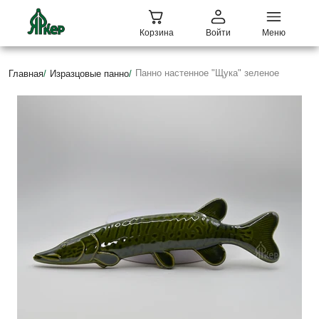
Корзина
Войти
Меню
Панно настенное "Щука" зеленое
Главная
/
Изразцовые панно
/