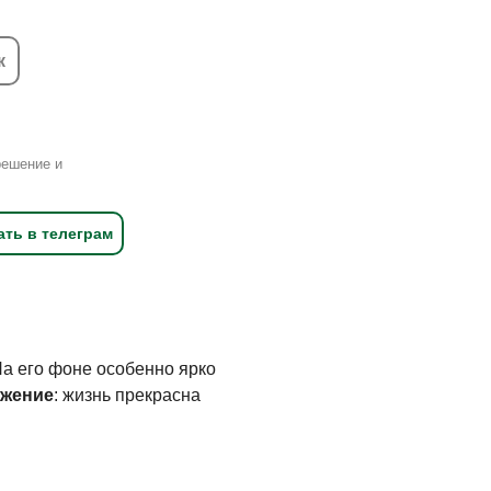
к
решение и
ать в телеграм
На его фоне особенно ярко
ежение
: жизнь прекрасна