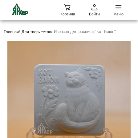
Корзина
Войти
Меню
Изразец для росписи "Кот Баюн"
Главная
/
Для творчества
/